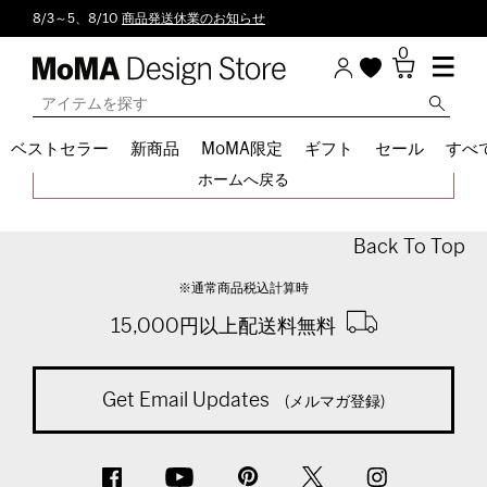
8/3～5、8/10
商品発送休業のお知らせ
0
ベストセラー
新商品
MoMA限定
ギフト
セール
すべ
指定されたジャンルは存在しません。
ホームへ戻る
Back To Top
※通常商品税込計算時
15,000円以上配送料無料
Get Email Updates
(メルマガ登録)