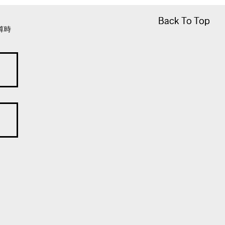
Back To Top
Back To Top
算時