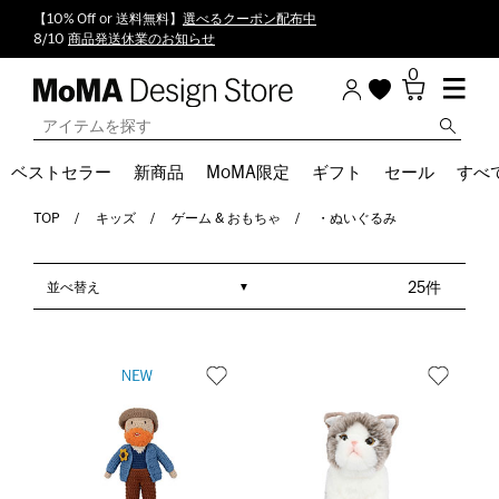
【10% Off or 送料無料】
選べるクーポン配布中
8/10
商品発送休業のお知らせ
0
ベストセラー
新商品
MoMA限定
ギフト
セール
すべ
TOP
キッズ
ゲーム & おもちゃ
・ぬいぐるみ
並べ替え
25件