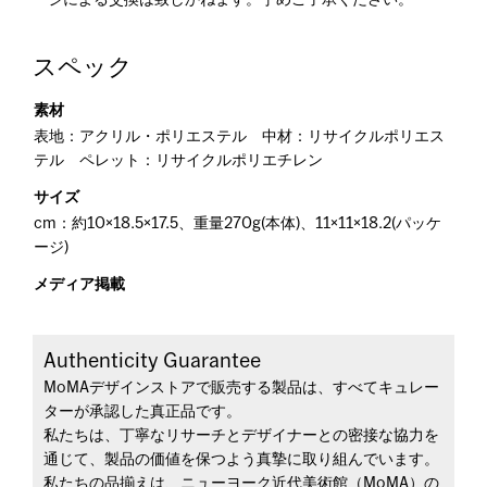
ージによる交換は致しかねます。予めご了承ください。
スペック
素材
表地：アクリル・ポリエステル 中材：リサイクルポリエス
テル ペレット：リサイクルポリエチレン
サイズ
cm：約10×18.5×17.5、重量270g(本体)、11×11×18.2(パッケ
ージ)
メディア掲載
Authenticity Guarantee
MoMAデザインストアで販売する製品は、すべてキュレー
ターが承認した真正品です。
私たちは、丁寧なリサーチとデザイナーとの密接な協力を
通じて、製品の価値を保つよう真摯に取り組んでいます。
私たちの品揃えは、ニューヨーク近代美術館（MoMA）の