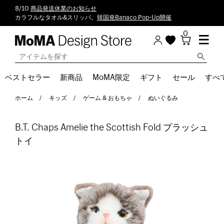
8/10
商品発送休業のお知らせ
カラフルなタオル&スリッパ。
韓国発Banaco Pop-Up開催
0
ベストセラー
新商品
MoMA限定
ギフト
セール
すべ
ホーム
キッズ
ゲーム & おもちゃ
ぬいぐるみ
B.T. Chaps Amelie the Scottish Fold プラッシュ
トイ