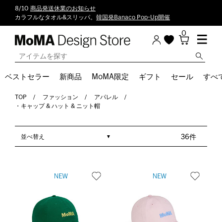
8/10
商品発送休業のお知らせ
カラフルなタオル&スリッパ。
韓国発Banaco Pop-Up開催
0
ベストセラー
新商品
MoMA限定
ギフト
セール
すべ
TOP
ファッション
アパレル
・キャップ & ハット & ニット帽
並べ替え
36件