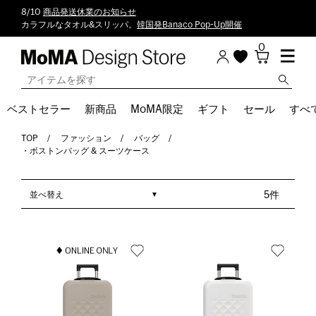
8/10
商品発送休業のお知らせ
カラフルなタオル&スリッパ。
韓国発Banaco Pop-Up開催
0
ベストセラー
新商品
MoMA限定
ギフト
セール
すべ
TOP
ファッション
バッグ
・ボストンバッグ & スーツケース
並べ替え
5件