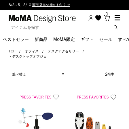
8/3～5、8/10
商品発送休業のお知らせ
0
ベストセラー
新商品
MoMA限定
ギフト
セール
すべ
TOP
オフィス
デスクアクセサリー
・デスクトップオブジェ
並べ替え
24件