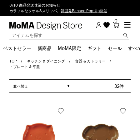
8/10
商品発送休業のお知らせ
カラフルなタオル&スリッパ。
韓国発Banaco Pop-Up開催
0
ベストセラー
新商品
MoMA限定
ギフト
セール
すべ
TOP
キッチン & ダイニング
食器 & カトラリー
・プレート & 平皿
並べ替え
32件