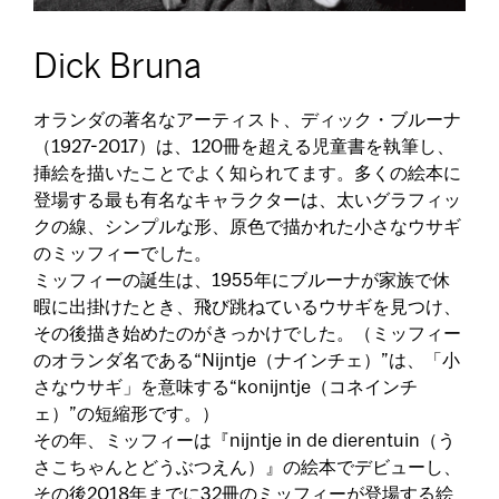
Dick Bruna
オランダの著名なアーティスト、ディック・ブルーナ
（1927-2017）は、120冊を超える児童書を執筆し、
挿絵を描いたことでよく知られてます。多くの絵本に
登場する最も有名なキャラクターは、太いグラフィッ
クの線、シンプルな形、原色で描かれた小さなウサギ
のミッフィーでした。
ミッフィーの誕生は、1955年にブルーナが家族で休
暇に出掛けたとき、飛び跳ねているウサギを見つけ、
その後描き始めたのがきっかけでした。（ミッフィー
のオランダ名である“Nijntje（ナインチェ）”は、「小
さなウサギ」を意味する“konijntje（コネインチ
ェ）”の短縮形です。）
その年、ミッフィーは『nijntje in de dierentuin（う
さこちゃんとどうぶつえん）』の絵本でデビューし、
その後2018年までに32冊のミッフィーが登場する絵