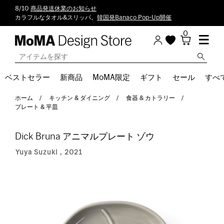
8/10
商品発送休業のお知らせ
カラフルなタオル&スリッパ。
韓国発Banaco Pop-Up開催
0
ベストセラー
新商品
MoMA限定
ギフト
セール
すべ
ホーム
キッチン & ダイニング
食器 & カトラリー
プレート & 平皿
Dick Bruna アニマルプレート ゾウ
Yuya Suzuki，2021