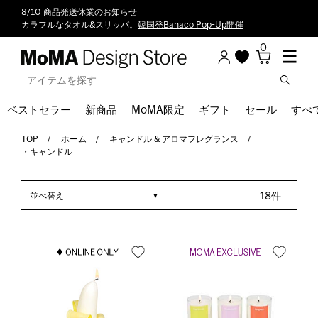
8/10
商品発送休業のお知らせ
カラフルなタオル&スリッパ。
韓国発Banaco Pop-Up開催
0
ベストセラー
新商品
MoMA限定
ギフト
セール
すべ
TOP
ホーム
キャンドル & アロマフレグランス
・キャンドル
並べ替え
18件