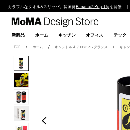
カラフルなタオル&スリッパ。韓国発
BanacoのPop-Up
を開催 ｜
MoMA
Design
Store
新商品
ホーム
キッチン
オフィス
テック
TOP
ホーム
キャンドル & アロマフレグランス
キャ