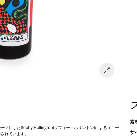
素
。
マにしたSophy Hollington(ソフィー・ホリントン)によるユニー
サ
刷されています。