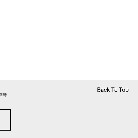
Back To Top
Back To Top
算時