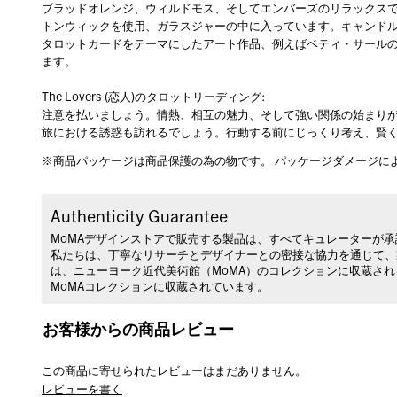
ブラッドオレンジ、ウィルドモス、そしてエンバーズのリラックスで
トンウィックを使用、ガラスジャーの中に入っています。キャンド
タロットカードをテーマにしたアート作品、例えばベティ・サールの「
ます。
The Lovers (恋人)のタロットリーディング:
注意を払いましょう。情熱、相互の魅力、そして強い関係の始まり
旅における誘惑も訪れるでしょう。行動する前にじっくり考え、賢
※商品パッケージは商品保護の為の物です。 パッケージダメージに
Authenticity Guarantee
MoMAデザインストアで販売する製品は、すべてキュレーターが
私たちは、丁寧なリサーチとデザイナーとの密接な協力を通じて、
は、ニューヨーク近代美術館（MoMA）のコレクションに収蔵さ
MoMAコレクションに収蔵されています。
お客様からの商品レビュー
この商品に寄せられたレビューはまだありません。
レビューを書く