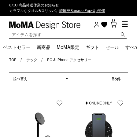
8/10
商品発送休業のお知らせ
カラフルなタオル&スリッパ。
韓国発Banaco Pop-Up開催
0
ベストセラー
新商品
MoMA限定
ギフト
セール
すべ
TOP
テック
PC & iPhone アクセサリー
並べ替え
65件