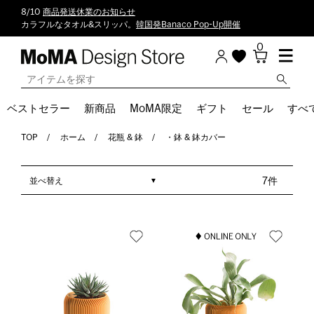
8/10
商品発送休業のお知らせ
カラフルなタオル&スリッパ。
韓国発Banaco Pop-Up開催
0
ベストセラー
新商品
MoMA限定
ギフト
セール
すべ
TOP
ホーム
花瓶 & 鉢
・鉢 & 鉢カバー
並べ替え
7件