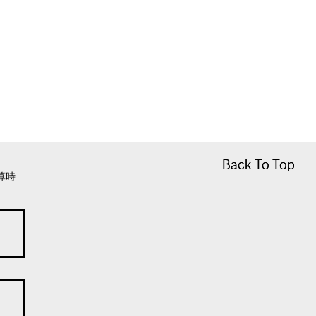
Back To Top
Back To Top
算時