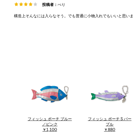
投稿者：
べり
構造上そんなには入らなそう。でも普通に小物入れでもいいと思い
フィッシュ ポーチ ブルー
フィッシュ ポーチ S パー
／ピンク
プル
￥1,100
￥880