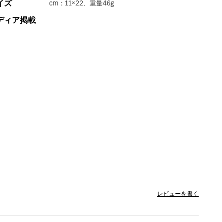
イズ
cm：11×22、重量46g
ディア掲載
レビューを書く