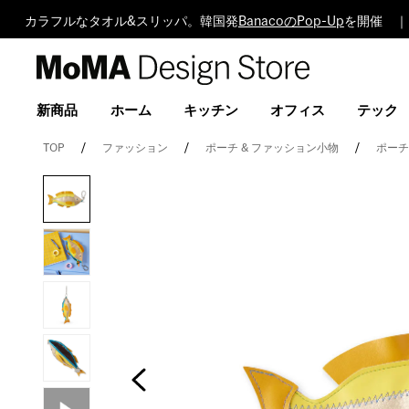
カラフルなタオル&スリッパ。韓国発
BanacoのPop-Up
を開催 ｜
MoMA
Design
Store
新商品
ホーム
キッチン
オフィス
テック
TOP
ファッション
ポーチ & ファッション小物
ポーチ