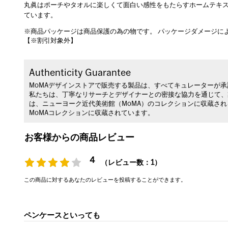
丸眞はポーチやタオルに楽しくて面白い感性をもたらすホームテキスタ
ています。
※商品パッケージは商品保護の為の物です。 パッケージダメージに
【※割引対象外】
Authenticity Guarantee
MoMAデザインストアで販売する製品は、すべてキュレーターが
私たちは、丁寧なリサーチとデザイナーとの密接な協力を通じて、
は、ニューヨーク近代美術館（MoMA）のコレクションに収蔵さ
MoMAコレクションに収蔵されています。
お客様からの商品レビュー
4
（レビュー数：1）
この商品に対するあなたのレビューを投稿することができます。
ペンケースといっても