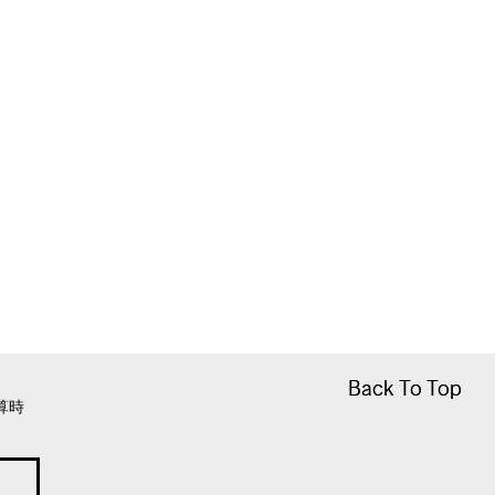
Back To Top
Back To Top
算時