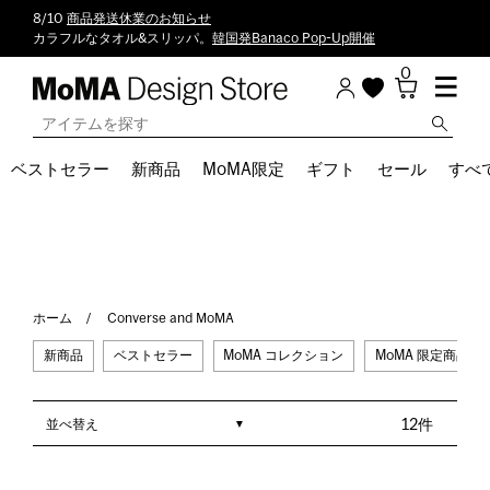
8/10
商品発送休業のお知らせ
カラフルなタオル&スリッパ。
韓国発Banaco Pop-Up開催
0
ベストセラー
新商品
MoMA限定
ギフト
セール
すべ
ホーム
Converse and MoMA
新商品
ベストセラー
MoMA コレクション
MoMA 限定商品
並べ替え
12件