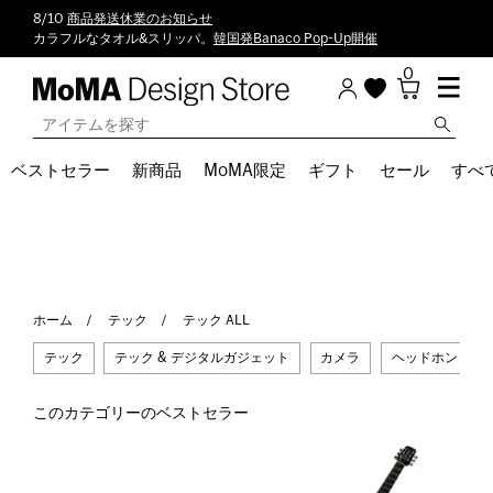
8/10
商品発送休業のお知らせ
カラフルなタオル&スリッパ。
韓国発Banaco Pop-Up開催
0
ベストセラー
新商品
MoMA限定
ギフト
セール
すべ
ホーム
テック
テック ALL
テック
テック & デジタルガジェット
カメラ
ヘッドホン & イ
このカテゴリーのベストセラー