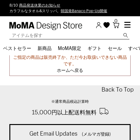
8/10
商品発送休業のお知らせ
カラフルなタオル&スリッパ。
韓国発Banaco Pop-Up開催
0
ベストセラー
新商品
MoMA限定
ギフト
セール
すべ
申し訳ございません。
ご指定の商品は販売終了か、ただ今お取扱いできない商品
です。
ホームへ戻る
Back To Top
※通常商品税込計算時
15,000円以上配送料無料
Get Email Updates
(メルマガ登録)