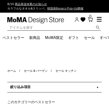
8/10
商品発送休業のお知らせ
カラフルなタオル&スリッパ。
韓国発Banaco Pop-Up開催
0
ベストセラー
新商品
MoMA限定
ギフト
セール
すべ
ホーム
セール & バーゲン
セール キッチン
絞り込み項目
このカテゴリーのベストセラー