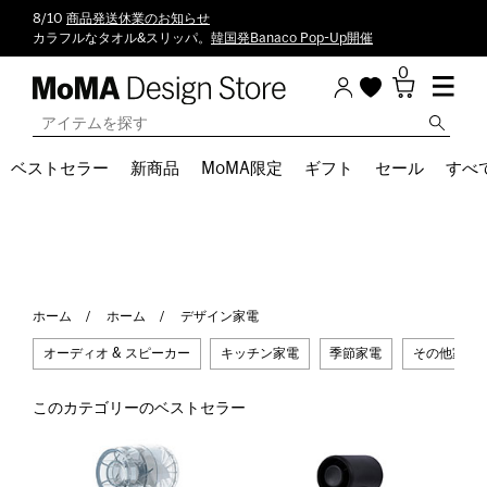
8/10
商品発送休業のお知らせ
カラフルなタオル&スリッパ。
韓国発Banaco Pop-Up開催
0
ベストセラー
新商品
MoMA限定
ギフト
セール
すべ
ホーム
ホーム
デザイン家電
オーディオ & スピーカー
キッチン家電
季節家電
その他家電
このカテゴリーのベストセラー