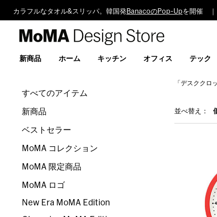
カラフルなタオル&スリッパ。韓国発
BanacoのPop-Up
を開催 ｜
MoMA
Design
Store
新商品
ホーム
キッチン
オフィス
テック
「デスククロ
すべてのアイテム
新商品
並べ替え：
ベストセラー
MoMA コレクション
MoMA 限定商品
MoMA ロゴ
New Era MoMA Edition