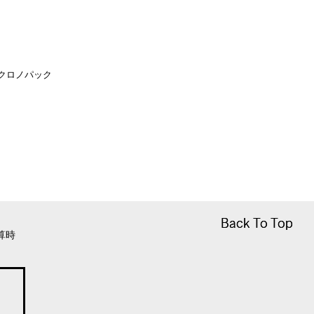
 クロノパック
Back To Top
Back To Top
算時