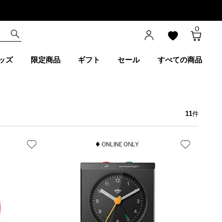
0
ッズ
限定商品
ギフト
セール
すべての商品
11
件