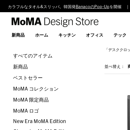
カラフルなタオル&スリッパ。韓国発
BanacoのPop-Up
を開催 ｜
MoMA
Design
Store
新商品
ホーム
キッチン
オフィス
テック
「デスククロ
すべてのアイテム
新商品
並べ替え：
ベストセラー
MoMA コレクション
MoMA 限定商品
MoMA ロゴ
New Era MoMA Edition