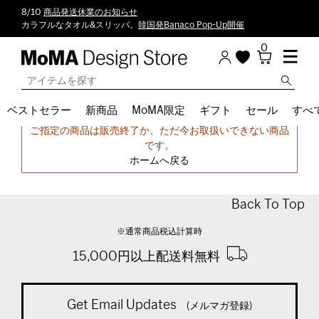
8/10
商品発送休業のお知らせ
カラフルなタオル&スリッパ。
韓国発Banaco Pop-Up開催
0
ベストセラー
新商品
MoMA限定
ギフト
セール
すべ
申し訳ございません。
ご指定の商品は販売終了か、ただ今お取扱いできない商品
です。
ホームへ戻る
Back To Top
※通常商品税込計算時
15,000円以上配送料無料
Get Email Updates
(メルマガ登録)