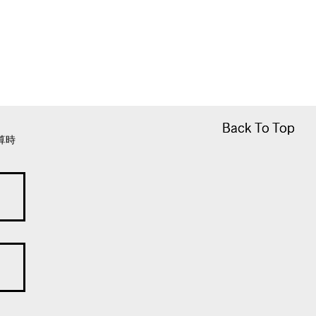
Back To Top
Back To Top
算時