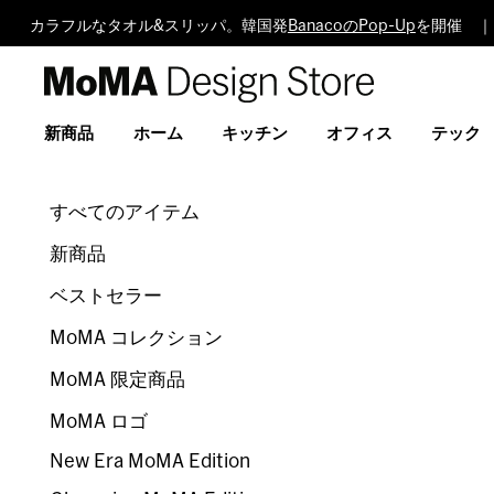
カラフルなタオル&スリッパ。韓国発
BanacoのPop-Up
を開催 ｜
MoMA
Design
Store
新商品
ホーム
キッチン
オフィス
テック
すべてのアイテム
新商品
ベストセラー
MoMA コレクション
MoMA 限定商品
MoMA ロゴ
New Era MoMA Edition