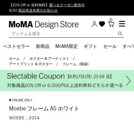
【10% Off or 送料無料】
選べるクーポン配布中
8/10
商品発送休業のお知らせ
0
ベストセラー
新商品
MoMA限定
ギフト
セール
すべ
ホーム
ポスター & アーティスト
アートプリント & ポスター
フレーム（額縁)
Moebe フレーム A5 ホワイト
MOEBE，2014