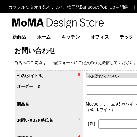
カラフルなタオル&スリッパ。韓国発
BanacoのPop-Up
を開催 ｜
MoMA
Design
Store
新商品
ホーム
キッチン
オフィス
テック
お問い合わせ
当店へのご要望は、下記フォームにご記入のうえ送信してください
件名(タイトル)
オーダーＩＤ
商品名
Moebe フレーム A5 ホワイ
（A5 ホワイト）
お問い合わせ時氏名
［姓］