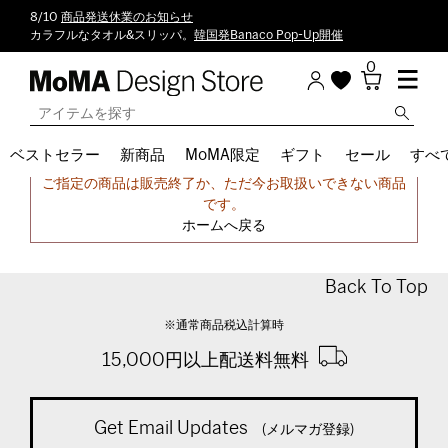
8/10
商品発送休業のお知らせ
カラフルなタオル&スリッパ。
韓国発Banaco Pop-Up開催
0
ベストセラー
新商品
MoMA限定
ギフト
セール
すべ
申し訳ございません。
ご指定の商品は販売終了か、ただ今お取扱いできない商品
です。
ホームへ戻る
Back To Top
※通常商品税込計算時
15,000円以上配送料無料
Get Email Updates
(メルマガ登録)