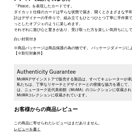
「Peace」を表現したカードです。
ダイカット仕様のカードは平らな状態で届き、開くとさまざまな平
計はデザイナーの手作りで、組み立てもひとつひとつ丁寧に手作業
っとしたオブジェのように楽しめます。
それぞれに遊び心と驚きがあり、受け取った方を楽しい気持ちにし
白い封筒付き
※商品パッケージは商品保護の為の物です。 パッケージダメージに
【※割引対象外】
Authenticity Guarantee
MoMAデザインストアで販売する製品は、すべてキュレーターが
私たちは、丁寧なリサーチとデザイナーとの密接な協力を通じて、
は、ニューヨーク近代美術館（MoMA）のコレクションに収蔵さ
MoMAコレクションに収蔵されています。
お客様からの商品レビュー
この商品に寄せられたレビューはまだありません。
レビューを書く