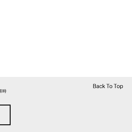
Back To Top
Back To Top
算時