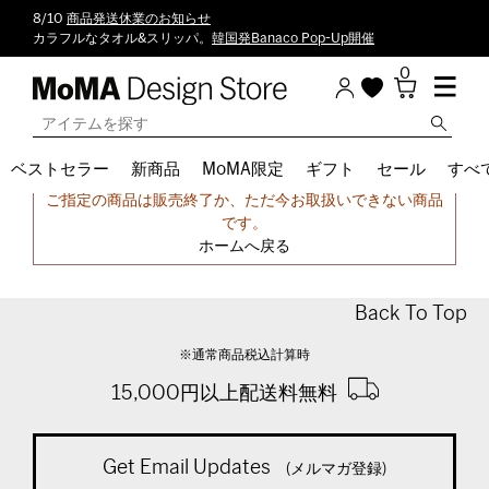
8/10
商品発送休業のお知らせ
カラフルなタオル&スリッパ。
韓国発Banaco Pop-Up開催
0
ベストセラー
新商品
MoMA限定
ギフト
セール
すべ
申し訳ございません。
ご指定の商品は販売終了か、ただ今お取扱いできない商品
です。
ホームへ戻る
Back To Top
※通常商品税込計算時
15,000円以上配送料無料
Get Email Updates
(メルマガ登録)