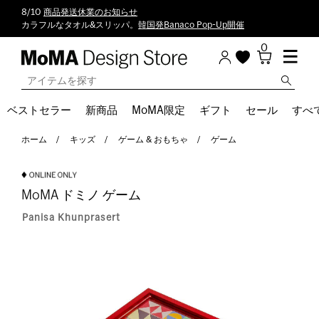
8/10
商品発送休業のお知らせ
カラフルなタオル&スリッパ。
韓国発Banaco Pop-Up開催
0
ベストセラー
新商品
MoMA限定
ギフト
セール
すべ
ホーム
キッズ
ゲーム & おもちゃ
ゲーム
MoMA ドミノ ゲーム
Panisa Khunprasert