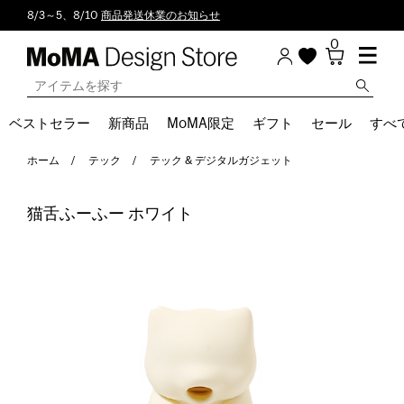
8/3～5、8/10
商品発送休業のお知らせ
0
ベストセラー
新商品
MoMA限定
ギフト
セール
すべ
ホーム
テック
テック & デジタルガジェット
猫舌ふーふー ホワイト