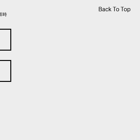
Back To Top
Back To Top
算時