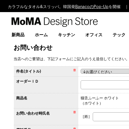
カラフルなタオル&スリッパ。韓国発
BanacoのPop-Up
を開催 ｜
MoMA
Design
Store
新商品
ホーム
キッチン
オフィス
テック
お問い合わせ
当店へのご要望は、下記フォームにご記入のうえ送信してください
件名(タイトル)
オーダーＩＤ
商品名
猫舌ふーふー ホワイト
（ホワイト）
お問い合わせ時氏名
［姓］