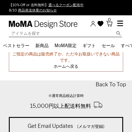
【10% Off or 送料無料】
選べるクーポン配布中
8/10
商品発送休業のお知らせ
0
ベストセラー
新商品
MoMA限定
ギフト
セール
すべ
申し訳ございません。
ご指定の商品は販売終了か、ただ今お取扱いできない商品
です。
ホームへ戻る
Back To Top
※通常商品税込計算時
15,000円以上配送料無料
Get Email Updates
(メルマガ登録)