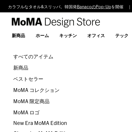
カラフルなタオル&スリッパ。韓国発
BanacoのPop-Up
を開催 ｜
MoMA
Design
Store
新商品
ホーム
キッチン
オフィス
テック
すべてのアイテム
新商品
ベストセラー
MoMA コレクション
MoMA 限定商品
MoMA ロゴ
New Era MoMA Edition