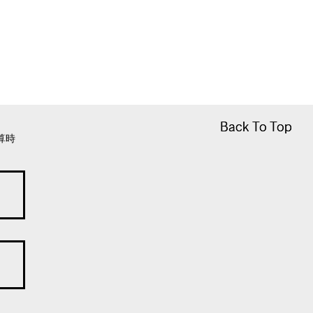
Back To Top
Back To Top
算時