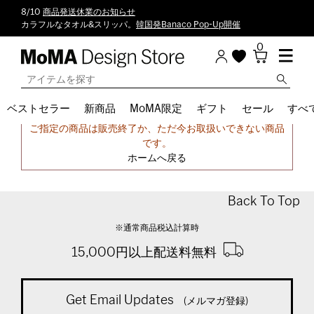
8/10
商品発送休業のお知らせ
カラフルなタオル&スリッパ。
韓国発Banaco Pop-Up開催
0
ベストセラー
新商品
MoMA限定
ギフト
セール
すべ
申し訳ございません。
ご指定の商品は販売終了か、ただ今お取扱いできない商品
です。
ホームへ戻る
Back To Top
※通常商品税込計算時
15,000円以上配送料無料
Get Email Updates
(メルマガ登録)