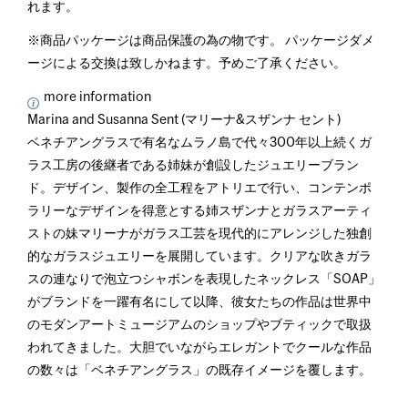
れます。
※商品パッケージは商品保護の為の物です。 パッケージダメ
ージによる交換は致しかねます。予めご了承ください。
more information
Marina and Susanna Sent (マリーナ&スザンナ セント)
ベネチアングラスで有名なムラノ島で代々300年以上続くガ
ラス工房の後継者である姉妹が創設したジュエリーブラン
ド。デザイン、製作の全工程をアトリエで行い、コンテンポ
ラリーなデザインを得意とする姉スザンナとガラスアーティ
ストの妹マリーナがガラス工芸を現代的にアレンジした独創
的なガラスジュエリーを展開しています。クリアな吹きガラ
スの連なりで泡立つシャボンを表現したネックレス「SOAP」
がブランドを一躍有名にして以降、彼女たちの作品は世界中
のモダンアートミュージアムのショップやブティックで取扱
われてきました。大胆でいながらエレガントでクールな作品
の数々は「ベネチアングラス」の既存イメージを覆します。