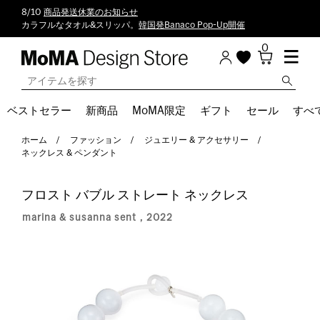
8/10
商品発送休業のお知らせ
カラフルなタオル&スリッパ。
韓国発Banaco Pop-Up開催
0
ベストセラー
新商品
MoMA限定
ギフト
セール
すべ
ホーム
ファッション
ジュエリー & アクセサリー
ネックレス & ペンダント
フロスト バブル ストレート ネックレス
marina & susanna sent，2022