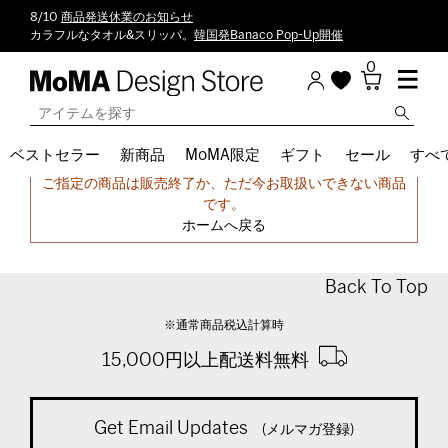
8/10
商品発送休業のお知らせ
カラフルなタオル&スリッパ。
韓国発Banaco Pop-Up開催
0
ベストセラー
新商品
MoMA限定
ギフト
セール
すべ
申し訳ございません。
ご指定の商品は販売終了か、ただ今お取扱いできない商品
です。
ホームへ戻る
Back To Top
※通常商品税込計算時
15,000円以上配送料無料
Get Email Updates
(メルマガ登録)