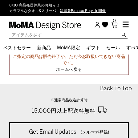
8/10
商品発送休業のお知らせ
カラフルなタオル&スリッパ。
韓国発Banaco Pop-Up開催
0
ベストセラー
新商品
MoMA限定
ギフト
セール
すべ
申し訳ございません。
ご指定の商品は販売終了か、ただ今お取扱いできない商品
です。
ホームへ戻る
Back To Top
※通常商品税込計算時
15,000円以上配送料無料
Get Email Updates
(メルマガ登録)