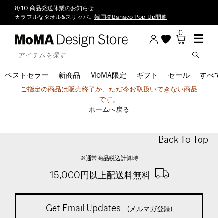
8/10
商品発送休業のお知らせ
カラフルなタオル&スリッパ。
韓国発Banaco Pop-Up開催
0
ベストセラー
新商品
MoMA限定
ギフト
セール
すべ
申し訳ございません。
ご指定の商品は販売終了か、ただ今お取扱いできない商品
です。
ホームへ戻る
Back To Top
※通常商品税込計算時
15,000円以上配送料無料
Get Email Updates
(メルマガ登録)