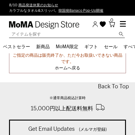
8/10
商品発送休業のお知らせ
カラフルなタオル&スリッパ。
韓国発Banaco Pop-Up開催
0
ベストセラー
新商品
MoMA限定
ギフト
セール
すべ
申し訳ございません。
ご指定の商品は販売終了か、ただ今お取扱いできない商品
です。
ホームへ戻る
Back To Top
※通常商品税込計算時
15,000円以上配送料無料
Get Email Updates
(メルマガ登録)