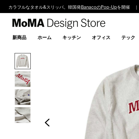
カラフルなタオル&スリッパ。韓国発
BanacoのPop-Up
を開催 ｜
MoMA
Design
Store
新商品
ホーム
キッチン
オフィス
テック