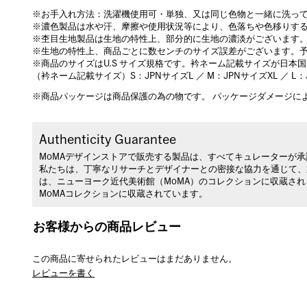
※お手入れ方法：洗濯機使用可・単独、又は同じ色物と一緒に洗っ
※濃色製品は水や汗、摩擦や使用状況等により、色落ちや色移りす
※杢目生地製品は生地の特性上、部分的に生地の濃淡がございます
※生地の特性上、商品ごとに数センチのサイズ誤差がございます。
※商品のサイズはU.S サイズ規格です。衿ネーム記載サイズが日本
（衿ネーム記載サイズ）S：JPNサイズL ／ M：JPNサイズXL ／ L：
※商品パッケージは商品保護の為の物です。 パッケージダメージに
Authenticity Guarantee
MoMAデザインストアで販売する製品は、すべてキュレーターが
私たちは、丁寧なリサーチとデザイナーとの密接な協力を通じて、
は、ニューヨーク近代美術館（MoMA）のコレクションに収蔵さ
MoMAコレクションに収蔵されています。
お客様からの商品レビュー
この商品に寄せられたレビューはまだありません。
レビューを書く