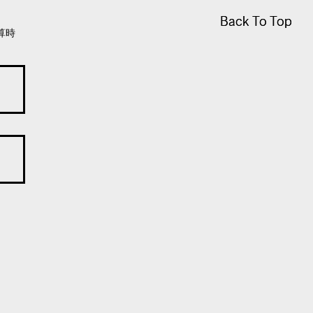
Back To Top
Back To Top
算時