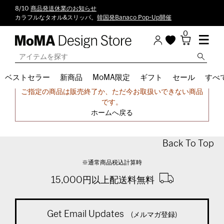
8/10
商品発送休業のお知らせ
カラフルなタオル&スリッパ。
韓国発Banaco Pop-Up開催
0
ベストセラー
新商品
MoMA限定
ギフト
セール
すべ
申し訳ございません。
ご指定の商品は販売終了か、ただ今お取扱いできない商品
です。
ホームへ戻る
Back To Top
※通常商品税込計算時
15,000円以上配送料無料
Get Email Updates
(メルマガ登録)