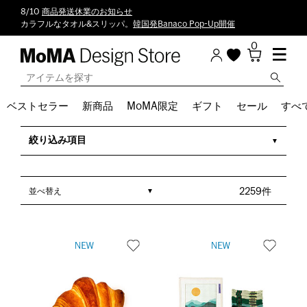
8/10
商品発送休業のお知らせ
カラフルなタオル&スリッパ。
韓国発Banaco Pop-Up開催
0
ベストセラー
新商品
MoMA限定
ギフト
セール
すべ
クーポン_割引対象商品
絞り込み項目
並べ替え
2259件