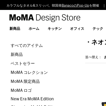
カラフルなタオル&スリッパ。韓国発
BanacoのPop-Up
を開催 ｜
MoMA
Design
Store
新商品
ホーム
キッチン
オフィス
テック
・ネオ
すべてのアイテム
新商品
並べ替え：
ベストセラー
MoMA コレクション
MoMA 限定商品
MoMA ロゴ
New Era MoMA Edition