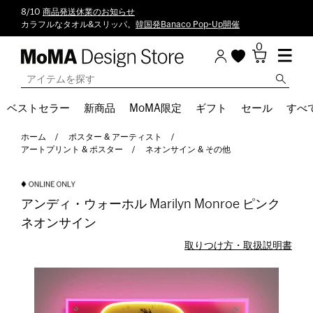
8/10
商品発送休業のお知らせ
カラフルなタオル&スリッパ。
韓国発Banaco Pop-Up開催
0
ベストセラー
新商品
MoMA限定
ギフト
セール
すべ
ホーム
ポスター & アーティスト
アートプリント & ポスター
ネオンサイン & その他
アンディ・ウォーホル Marilyn Monroe ピンク
ネオンサイン
取りつけ方・取扱説明書