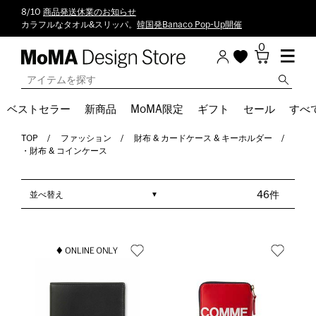
8/10
商品発送休業のお知らせ
カラフルなタオル&スリッパ。
韓国発Banaco Pop-Up開催
0
ベストセラー
新商品
MoMA限定
ギフト
セール
すべ
TOP
ファッション
財布 & カードケース & キーホルダー
・財布 & コインケース
並べ替え
46件