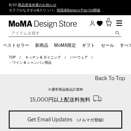
8/10
商品発送休業のお知らせ
カラフルなタオル&スリッパ。
韓国発Banaco Pop-Up開催
0
ベストセラー
新商品
MoMA限定
ギフト
セール
すべ
TOP
キッチン & ダイニング
バーウェア
・ワイン & シャンパン用品
Back To Top
※通常商品税込計算時
15,000円以上配送料無料
Get Email Updates
(メルマガ登録)