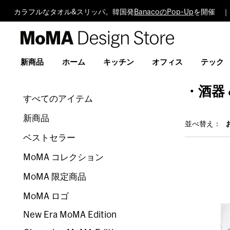
カラフルなタオル&スリッパ。韓国発
BanacoのPop-Up
を開催 ｜
MoMA
Design
Store
新商品
ホーム
キッチン
オフィス
テック
・酒器
すべてのアイテム
新商品
並べ替え：
ベストセラー
MoMA コレクション
MoMA 限定商品
MoMA ロゴ
New Era MoMA Edition