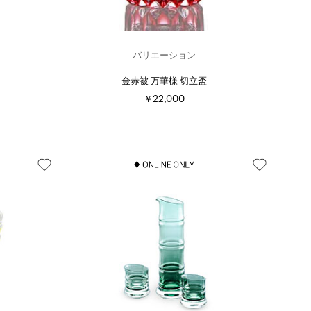
バリエーション
金赤被 万華様 切立盃
￥22,000