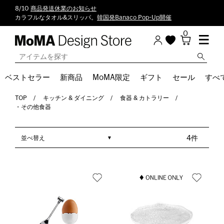
8/10
商品発送休業のお知らせ
カラフルなタオル&スリッパ。
韓国発Banaco Pop-Up開催
0
ベストセラー
新商品
MoMA限定
ギフト
セール
すべ
TOP
キッチン & ダイニング
食器 & カトラリー
・その他食器
並べ替え
4件