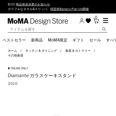
8/10
商品発送休業のお知らせ
カラフルなタオル&スリッパ。
韓国発Banaco Pop-Up開催
0
ベストセラー
新商品
MoMA限定
ギフト
セール
すべ
ホーム
キッチン & ダイニング
食器 & カトラリー
その他食器
Diamante ガラスケーキスタンド
2010